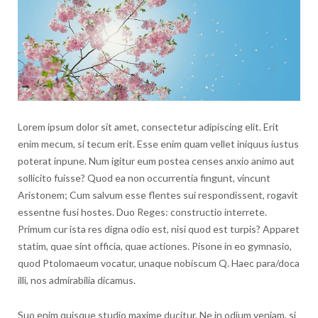
Lorem ipsum dolor sit amet, consectetur adipiscing elit. Erit
enim mecum, si tecum erit. Esse enim quam vellet iniquus iustus
poterat inpune. Num igitur eum postea censes anxio animo aut
sollicito fuisse? Quod ea non occurrentia fingunt, vincunt
Aristonem; Cum salvum esse flentes sui respondissent, rogavit
essentne fusi hostes. Duo Reges: constructio interrete.
Primum cur ista res digna odio est, nisi quod est turpis? Apparet
statim, quae sint officia, quae actiones. Pisone in eo gymnasio,
quod Ptolomaeum vocatur, unaque nobiscum Q. Haec para/doca
illi, nos admirabilia dicamus.
Suo enim quisque studio maxime ducitur. Ne in odium veniam, si