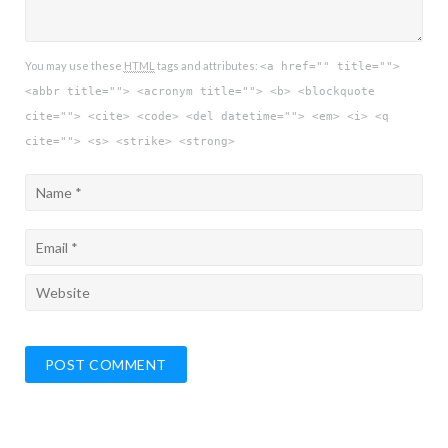
You may use these
HTML
tags and attributes:
<a href="" title="">
<abbr title=""> <acronym title=""> <b> <blockquote
cite=""> <cite> <code> <del datetime=""> <em> <i> <q
cite=""> <s> <strike> <strong>