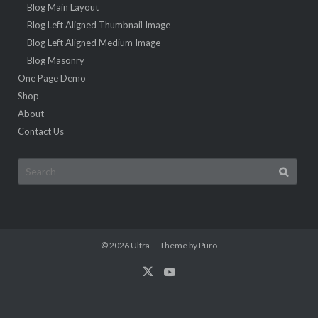
Blog Main Layout
Blog Left Aligned Thumbnail Image
Blog Left Aligned Medium Image
Blog Masonry
One Page Demo
Shop
About
Contact Us
Search
for:
© 2026
Ultra
Theme by
Puro