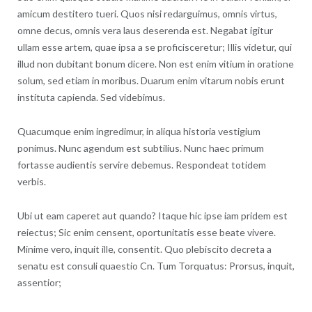
amicum destitero tueri. Quos nisi redarguimus, omnis virtus,
omne decus, omnis vera laus deserenda est. Negabat igitur
ullam esse artem, quae ipsa a se proficisceretur; Illis videtur, qui
illud non dubitant bonum dicere. Non est enim vitium in oratione
solum, sed etiam in moribus. Duarum enim vitarum nobis erunt
instituta capienda. Sed videbimus.
Quacumque enim ingredimur, in aliqua historia vestigium
ponimus. Nunc agendum est subtilius. Nunc haec primum
fortasse audientis servire debemus. Respondeat totidem
verbis.
Ubi ut eam caperet aut quando? Itaque hic ipse iam pridem est
reiectus; Sic enim censent, oportunitatis esse beate vivere.
Minime vero, inquit ille, consentit. Quo plebiscito decreta a
senatu est consuli quaestio Cn. Tum Torquatus: Prorsus, inquit,
assentior;