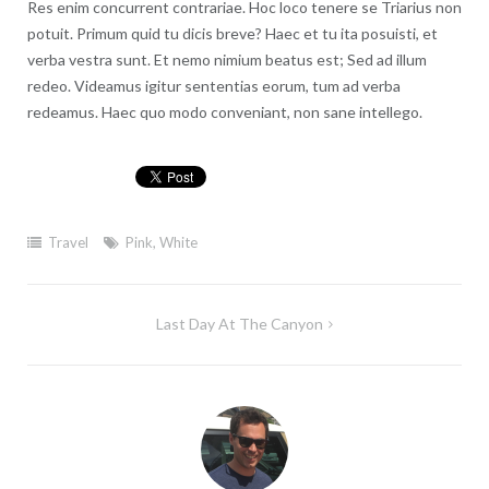
Res enim concurrent contrariae. Hoc loco tenere se Triarius non
potuit. Primum quid tu dicis breve? Haec et tu ita posuisti, et
verba vestra sunt. Et nemo nimium beatus est; Sed ad illum
redeo. Videamus igitur sententias eorum, tum ad verba
redeamus. Haec quo modo conveniant, non sane intellego.
Travel
Pink
,
White
Post
Last Day At The Canyon
navigation